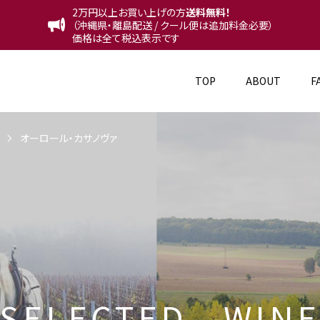
2万円以上お買い上げの方
送料無料！
（沖縄県・離島配送 / クール便は追加料金必要）
価格は全て税込表示です
TOP
ABOUT
F
)
オーロール・カサノヴァ
S
E
L
E
C
T
E
D
W
I
N