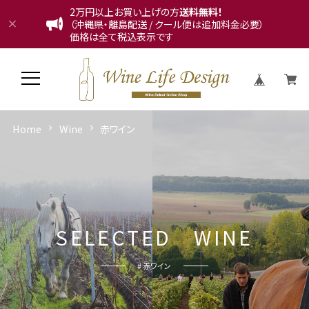
2万円以上お買い上げの方
送料無料！
（沖縄県・離島配送 / クール便は追加料金必要）
価格は全て税込表示です
Home
Wine
赤ワイン
S
E
L
E
C
T
E
D
W
I
N
E
# 赤ワイン