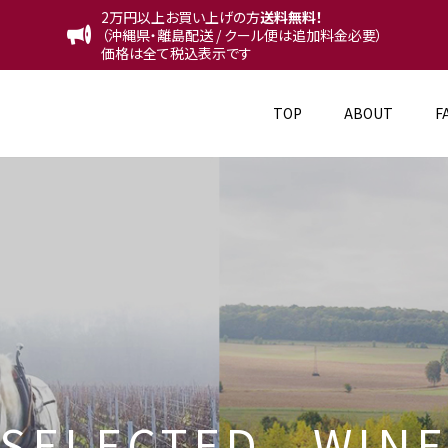
2万円以上お買い上げの方
送料無料！
（沖縄県・離島配送 / クール便は追加料金必要）
価格は全て税込表示です
TOP
ABOUT
F
S
E
L
E
C
T
E
D
W
I
N