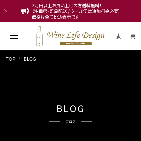
2万円以上お買い上げの方
送料無料！
（沖縄県・離島配送 / クール便は追加料金必要）
価格は全て税込表示です
TOP
BLOG
B
L
O
G
ブログ