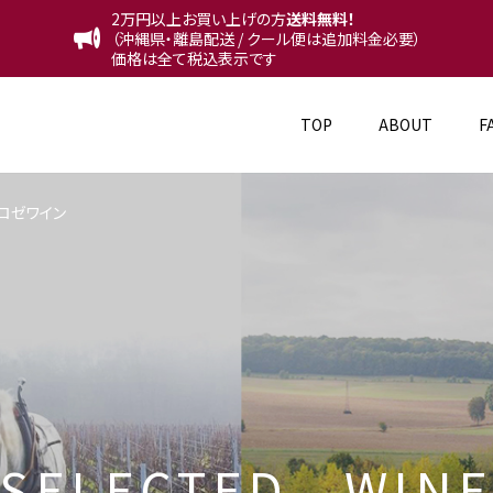
2万円以上お買い上げの方
送料無料！
（沖縄県・離島配送 / クール便は追加料金必要）
価格は全て税込表示です
TOP
ABOUT
F
ロゼワイン
S
E
L
E
C
T
E
D
W
I
N