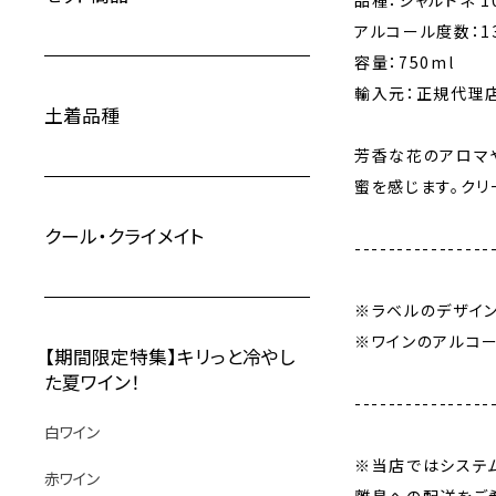
品種：シャルドネ 1
アルコール度数：13
容量：750ml
輸入元：正規代理店
土着品種
芳香な花のアロマ
蜜を感じます。ク
クール・クライメイト
----------------
※ラベルのデザイ
※ワインのアルコ
【期間限定特集】キリっと冷やし
た夏ワイン！
----------------
白ワイン
※当店ではシステ
赤ワイン