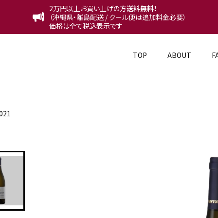
2万円以上お買い上げの方
送料無料！
（沖縄県・離島配送 / クール便は追加料金必要）
価格は全て税込表示です
TOP
ABOUT
F
021