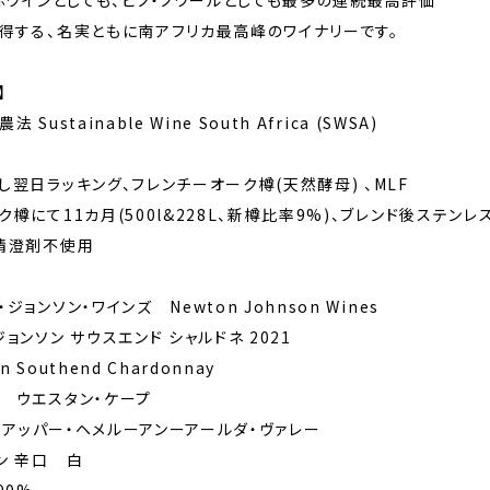
が赤ワインとしても、ピノ・ノワールとしても最多の連続最高評価
得する、名実ともに南アフリカ最高峰のワイナリーです。
】
Sustainable Wine South Africa (SWSA)
し翌日ラッキング、フレンチーオーク樽(天然酵母) 、MLF
樽にて11カ月(500l&228L、新樽比率9%)、ブレンド後ステンレ
、清澄剤不使用
ョンソン・ワインズ Newton Johnson Wines
ョンソン サウスエンド シャルドネ 2021
n Southend Chardonnay
 ウエスタン・ケープ
. アッパー・ヘメルーアンーアールダ・ヴァレー
ン 辛口 白