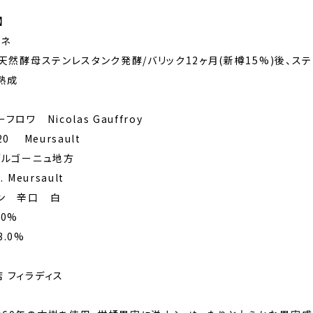
】
ゾネ
 天然酵母ステンレスタンク発酵/バリック12ヶ月(新樽15%)後、ステ
熟成
ロワ Nicolas Gauffroy
0 Meursault
ブルゴーニュ地方
 Meursault
イン 辛口 白
00%
3.0%
 フィラディス