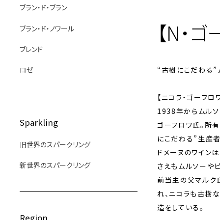
ブラン・ド・ブラン
【N・ゴ
ブラン・ド・ノワール
ブレンド
ロゼ
“古樹にこだわる
【ニコラ・ゴーフロ
1938年からムル
Sparkling
ゴーフロワ氏。所有
にこだわる”生産者
旧世界のスパークリング
ドメーヌのワインは
新世界のスパークリング
さえもムルソーや
前当主の父マルク
れ、ニコラも古樹
造をしている。
Region