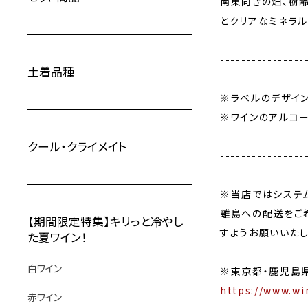
南東向きの畑、樹
とクリアなミネラ
----------------
土着品種
※ラベルのデザイ
※ワインのアルコ
クール・クライメイト
----------------
※当店ではシステ
離島への配送をご
【期間限定特集】キリっと冷やし
すようお願いいたし
た夏ワイン！
白ワイン
※東京都・鹿児島
https://www.wi
赤ワイン