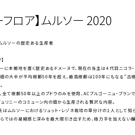
ーフロア】ムルソー 2020
”ムルソーの歴史ある生産者
ワ】
ソーに本拠地を置く歴史あるドメーヌで、現在の当主は４代目ニコラ・
畑の大半が平均樹齢50年を超え、最高樹齢は100年にもなる”古
。
、全て樹齢50年以上のブドウのみを使用、ACブルゴーニュ・ブラン
ピュリニーのコミューン内の畑から生産される贅沢な内容。
氏はムルソーにおけるリュット・レゾネ栽培の草分けの１人として知
ならではの凝縮感と深みを最大限引き出すため、極力手を加えない