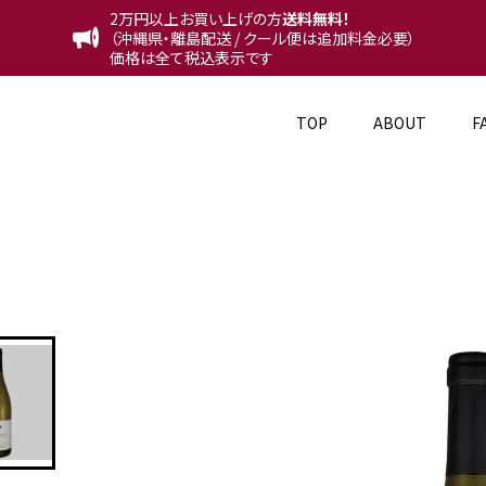
2万円以上お買い上げの方
送料無料！
（沖縄県・離島配送 / クール便は追加料金必要）
価格は全て税込表示です
TOP
ABOUT
F