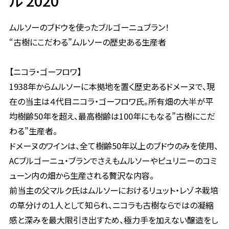
ル 2020
ムルソーのブドウを使ったブルゴーニュブラン！
“古樹にこだわる”ムルソーの歴史ある生産者
【ニコラ・ゴーフロワ】
1938年からムルソーに本拠地を置く歴史あるドメーヌで、現
在の当主は４代目ニコラ・ゴーフロワ氏。所有畑の大半が平
均樹齢50年を超え、最高樹齢は100年にもなる”古樹にこだ
わる”生産者。
ドメーヌのワインは、全て樹齢50年以上のブドウのみを使用、
ACブルゴーニュ・ブランでさえもムルソーやピュリニーのコミ
ューン内の畑から生産される贅沢な内容。
前当主の父マルク氏はムルソーにおけるリュット・レゾネ栽培
の草分けの１人として知られ、ニコラも古樹ならではの凝縮
感と深みを最大限引き出すため、極力手を加えない醸造をし