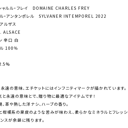
ルル・フレイ DOMAINE CHARLES FREY
アンタンポレル SYLVANER INTEMPOREL 2022
 アルザス
 ALSACE
ン 辛口 白
 100％
.5%
＝永遠の意味、エチケットにはインフニティマークが描かれています。
気と永遠の意味とで、贈り物に最適なアイテムです！
、革や熟した洋ナシ、ハーブの香り。
と柑橘系の果皮のような苦みが味わえ、柔らかなミネラルとフレッシ
アンスが余韻に残ります。