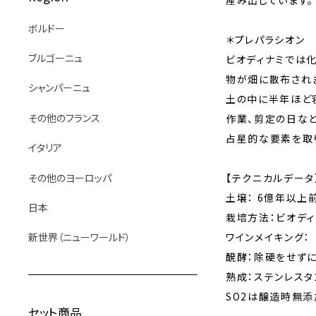
産み出しています。
ボルドー
＊プレパラシオン
ブルゴーニュ
ビオディナミでは
物が畑に散布され
シャンパーニュ
土の中に半年ほど
その他のフランス
作業、剪定の日な
占星的な要素を取
イタリア
その他のヨーロッパ
【テクニカルデータ
土壌： 6億年以上
日本
栽培方法：ビオディ
新世界（ニューワールド）
ワインメイキング：
醗酵：除硬をせず
熟成：ステンレスタ
SO2は醸造時無添
セット商品