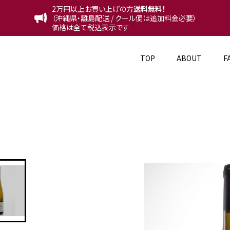
2万円以上お買い上げの方
送料無料！
（沖縄県・離島配送 / クール便は追加料金必要）
価格は全て税込表示です
TOP
ABOUT
F