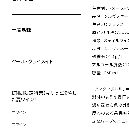
生産者：ドメーヌ・シャ
品名：シルヴァネール・
生産地：フランス
土着品種
原産地呼称：A.O.C.
種類：スティルワイ
品種：シルヴァネール
残糖分：0.4g/l
クール・クライメイト
アルコール度数：12
容量：750ml
「アンタンポレル」
【期間限定特集】キリっと冷やし
熨斗のような雰囲
た夏ワイン！
濃い麦わら色の外観
白ワイン
厚みのある果実味
ュなハーブのニュ
赤ワイン