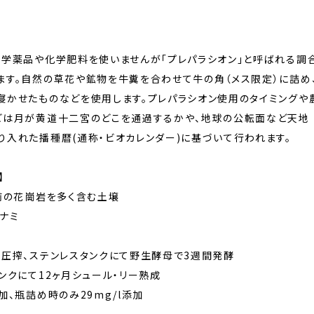
化学薬品や化学肥料を使いませんが「プレパラシオン」と呼ばれる調
ます。自然の草花や鉱物を牛糞を合わせて牛の角（メス限定）に詰め
寝かせたものなどを使用します。プレパラシオン使用のタイミングや
どは月が黄道十二宮のどこを通過するかや、地球の公転面など天地
り入れた播種暦(通称・ビオカレンダー)に基づいて行われます。
】
前の花崗岩を多く含む土壌
ナミ
に圧搾、ステンレスタンクにて野生酵母で3週間発酵
ンクにて12ヶ月シュール・リー熟成
加、瓶詰め時のみ29mg/l添加