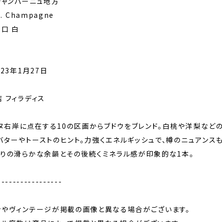
シャンパーニュ地方
. Champagne
辛口 白
%
l
23年1月27日
 フィラディス
ルヌ右岸に点在する10の区画からブドウをブレンド。白桃や洋梨など
ターやトーストのヒント。力強くエネルギッシュで、樽のニュアンス
たりの滑らかな余韻とその後続くミネラル感が印象的な1本。
-----------------
ンやヴィンテージが掲載の画像と異なる場合がございます。