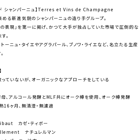
 シャンパーニュ】Terres et Vins de Champagne
集める新進気鋭のシャンパーニュの造り手グループ。
性の表現」を第一に掲げ、かつて大手が独占していた市場で圧倒的な
ます。
トーニュ・タイエやアグラパール、ブノワ・ライエなど、名立たる生産
。
】
取っていないが、オーガニックなアプローチをしている
酵母、アルコール発酵とMLF共にオーク樽を使用、オーク樽発酵
瓶熟16ヶ月、無清澄・無濾過
hibaut カゼ・ティボー
rellement ナチュレルマン