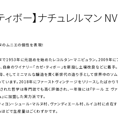
ティボー】ナチュレルマン NV
ルヌのムニエの個性を表現！
ルヌで1953年に元詰めを始めたレコルタン・マニピュラン。2009年に
、自身のワイナリー「カゼ・ティボー」を新設し土壌改良などに着手。
母、そしてミニマルな醸造を貫く新世代の造り手として世界中のソム
ています。2018年にファーストヴィンテージをリリースしたばかり
された哲学は専門誌でも高く評価され、一年後には『テール エ ヴァ
ニュ』に加盟した実力派です。
ィヨン・シュール・マルヌ村、ヴァンディエール村、ルイユ村に点在す
6haほどで生産量はごくわずかです。