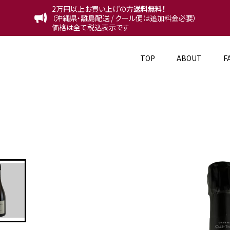
2万円以上お買い上げの方
送料無料！
（沖縄県・離島配送 / クール便は追加料金必要）
価格は全て税込表示です
TOP
ABOUT
F