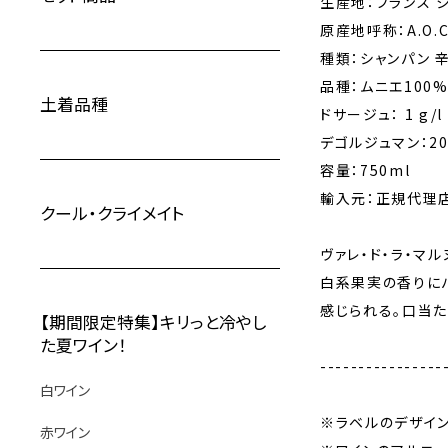
生産地：フランス 
原産地呼称：A.O.C
種類：シャンパン 
品種：ムニエ100
土着品種
ドサージュ： 1 g/
デゴルジュマン：20
容量：750ml
輸入元：正規代理店
クール・クライメイト
ヴァレ・ド・ラ・マ
白系果実の香りにバ
感じられる。口当
【期間限定特集】キリっと冷やし
た夏ワイン！
----------------
白ワイン
※ラベルのデザイ
赤ワイン