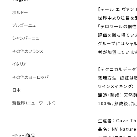
【テール エ ヴァン ド
ボルドー
世界中より注目を
ブルゴーニュ
「テロワールの個
評価を勝ち得てい
シャンパーニュ
グループにはシャル
その他のフランス
者が加盟しています
イタリア
【テクニカルデータ
その他のヨーロッパ
栽培方法：認証は
ワインメイキング：
日本
醸造・熟成： 天然
新世界（ニューワールド）
100%、熟成後、
生産者： Caze T
品名： NV Natu
セット商品