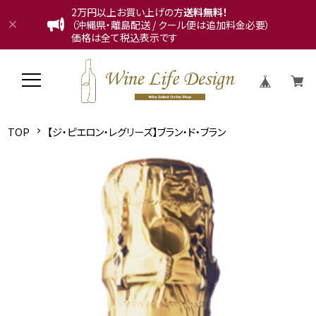
2万円以上お買い上げの方
送料無料！
（沖縄県・離島配送 / クール便は追加料金必要）
価格は全て税込表示です
TOP
【ジ・ピエロン・レグリーズ】ブラン・ド・ブラン