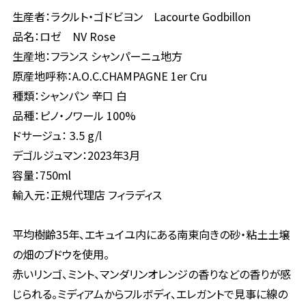
生産者：ラクルト・ゴドビヨン Lacourte Godbillon
品名：ロゼ NV Rose
生産地：フランス シャンパーニュ地方
原産地呼称：A.O.C.CHAMPAGNE 1er Cru
種類：シャンパン 辛口 白
品種：ピノ・ノワール 100%
ドサージュ： 3.5 g/l
デゴルジュマン：2023年3月
容量：750ml
輸入元：正規代理店 フィラディス
平均樹齢35年、エキュイユ内にある南東向きの砂・粘土土壌
の畑のブドウを使用。
赤いリンゴ、ミント、マンダリンオレンジの香りなどの香りが感
じられる。ミディアムからフルボディ、エレガントで見事に線の