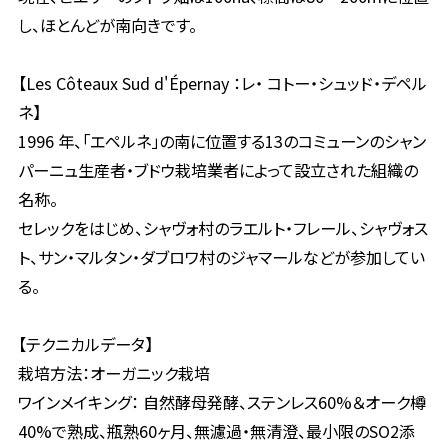
し、ほとんどが南向きです。
【Les Côteaux Sud d'Épernay ：レ・ コトー・シュッド・デペル
ネ】
1996 年、「エペルネ」の南に位置する13のコミューンのシャン
パーニュ生産者・ブドウ栽培業者によって設立された組織の
名称。
セレックをはじめ、シャヴォ村のラエルト・フレール、シャヴォス
ト、サン・マルタン・ダブロワ村のジャマールなどが参加してい
る。
【テクニカルデータ】
栽培方法：オーガニック栽培
ワインメイキング： 自然酵母発酵、ステンレス60%＆オーク樽
40%で熟成、瓶熟60ヶ月、無濾過・無清澄、最小限のSO2添