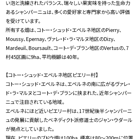
い泡と洗練されたバランス、瑞々しい果実味を持った生命力
あるシャンパーニュは、多くの愛好家と専門家から高い評価
を受けています。
所有する畑は、コトー・シュッド・エペルネ地区のPierry、
Moussy、Epernay、ヴァレ・ド・ラ・マルヌ地区のDizy、
Mardeuil、Boursault、コート・デ・ブラン地区のVertusの、7
村45区画に9ha、平均樹齢は40年。
【コトー・シュッド・エペルネ地区ピエリー村】
コトー・シュッド・エペルネは、エペルネの南に広がるヴァレ・
ド・ラ・マルヌとコート・デ・ブランに挟まれた、近年シャンパー
ニュで注目されている地域。
エペルネにほど近いピエリー村は、17世紀後半シャンパーニ
ュの発展に貢献したベネディクト派修道士のジャン・ウダール
が拠点としていました。
現在、ピエリーのブドウ畑は100ha、標高は80〜200mに位置