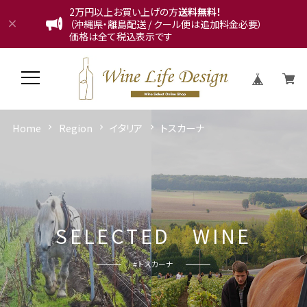
2万円以上お買い上げの方
送料無料！
（沖縄県・離島配送 / クール便は追加料金必要）
価格は全て税込表示です
Home
Region
イタリア
トスカーナ
S
E
L
E
C
T
E
D
W
I
N
E
# トスカーナ