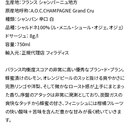
生産地：フランス シャンパーニュ地方
原産地呼称：A.O.C.CHAMPAGNE Grand Cru
種類：シャンパン 辛口 白
品種：シャルドネ100%（ル・メニル・シュール・オジェ、オジェ）
ドサージュ： 8g/l
容量：750ml
輸入元：正規代理店 フィラディス
バランス均衡度スコアの非常に高い優秀なブラン・ド・ブラン。
蜂蜜漬けのレモン、オレンジピールのスッと抜ける爽やかさに
完熟リンゴや洋梨、そして微かなロースト感が上手にまとまっ
た香り。序盤のアタックは非常に溌溂としており、炭酸ガスの
爽快なタッチから蜂蜜の甘さ、フィニッシュには柑橘フルーツ
の快い酸味＋苦味を含んだ豊かな甘みが長く続いていきま
す。